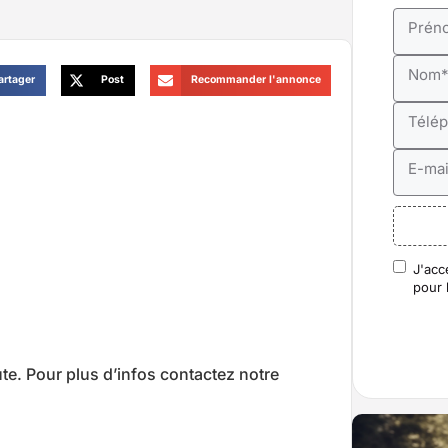
Prén
Nom
artager
Post
Recommander l'annonce
Télé
E-mai
J'acc
RGP
pour 
ute. Pour plus d’infos contactez notre