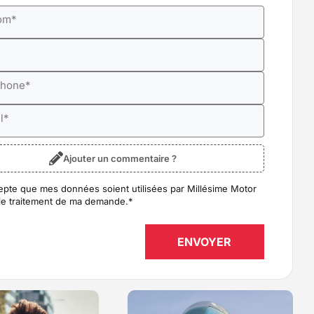
om
*
*
phone
*
l
*
Ajouter un commentaire ?
epte que mes données soient utilisées par Millésime Motor
D
*
le traitement de ma demande.
*