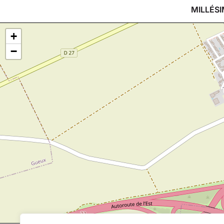
MILLÉSI
+
−