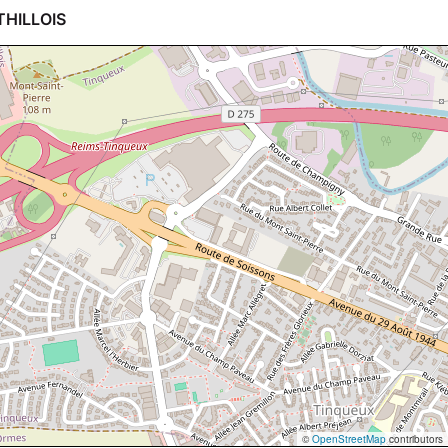
THILLOIS
©
OpenStreetMap
contributors