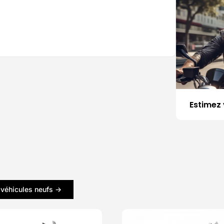
Estimez 
 véhicules neufs ->