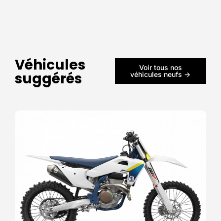
Véhicules
Voir tous nos
suggérés
véhicules neufs ->