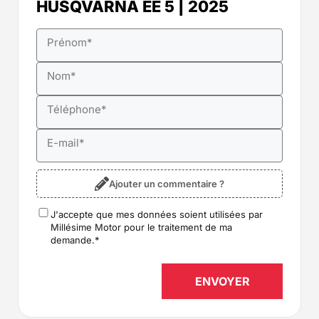
HUSQVARNA EE 5 | 2025
Prénom
*
Nom
*
Téléphone
*
E-mail
*
Ajouter un commentaire ?
J'accepte que mes données soient utilisées par
RGPD
*
Millésime Motor pour le traitement de ma
demande.
*