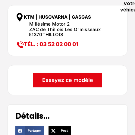
votr
véhic
KTM | HUSQVARNA | GASGAS
Millésime Motor 2
ZAC de Thillois Les Ormisseaux
51370
THILLOIS
TÉL. : 03 52 02 00 01
Essayez ce modèle
Détails...
Partager
Post