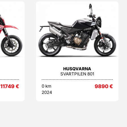
HUSQVARNA
SVARTPILEN 801
11749
€
0 km
9890
€
2024