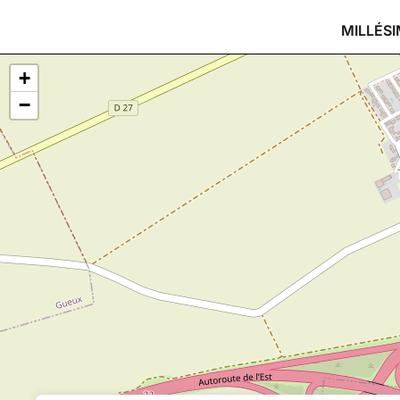
MILLÉSI
+
−