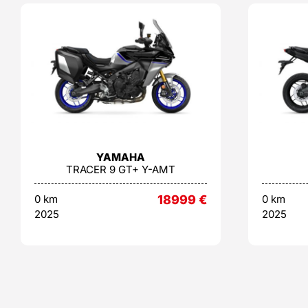
YAMAHA
TRACER 9 GT+ Y-AMT
0 km
18999
€
0 km
2025
2025