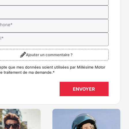
*
phone
*
l
*
Ajouter un commentaire ?
epte que mes données soient utilisées par Millésime Motor
D
*
le traitement de ma demande.
*