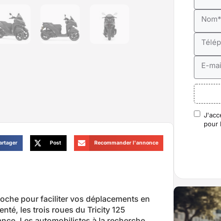
Nom
Télé
E-mai
J'acc
RGP
pour 
artager
Post
Recommander l'annonce
oche pour faciliter vos déplacements en
nté, les trois roues du Tricity 125
iance. Les automobilistes à la recherche