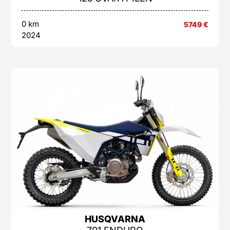
0 km
5749
€
2024
HUSQVARNA