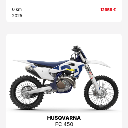
0 km
12659
€
2025
HUSQVARNA
FC 450