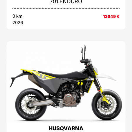
701 ENDURO
0 km
12649
€
2026
HUSQVARNA