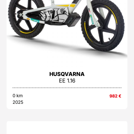
HUSQVARNA
EE 1.16
0 km
982
€
2025