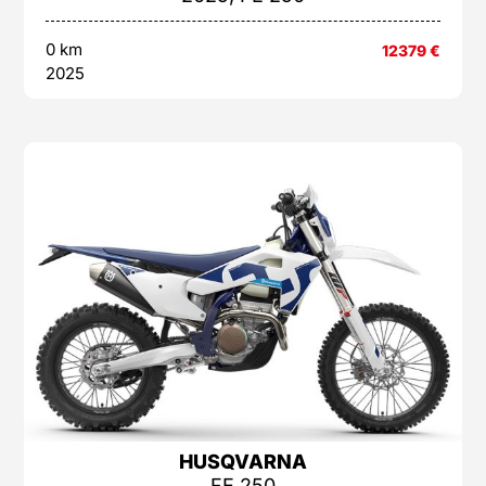
0 km
12379
€
2025
HUSQVARNA
FE 250