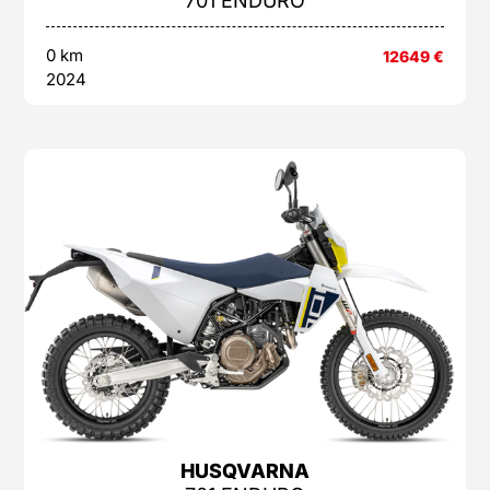
701 ENDURO
0 km
12649
€
2024
HUSQVARNA