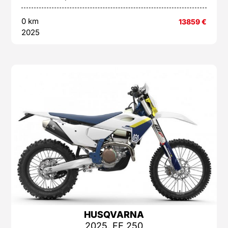
0 km
13859
€
2025
HUSQVARNA
2025, FE 250