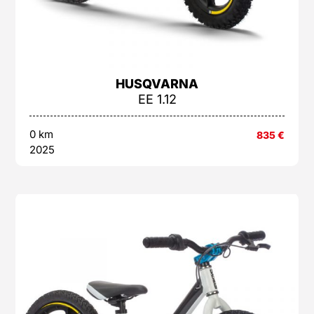
HUSQVARNA
EE 1.12
0 km
835
€
2025