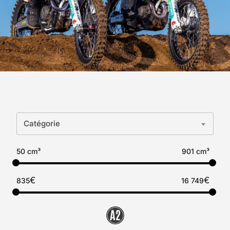
Catégorie
50 cm³
901 cm³
€
€
835
16 749