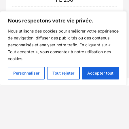
0 km
11989
€
Nous respectons votre vie privée.
2026
Nous utilisons des cookies pour améliorer votre expérience
Loading...
de navigation, diffuser des publicités ou des contenus
personnalisés et analyser notre trafic. En cliquant sur «
Tout accepter », vous consentez à notre utilisation des
cookies.
Personnaliser
Tout rejeter
Accepter tout
Millésime Motor 1
Yamaha Reims
Maxxess Reims