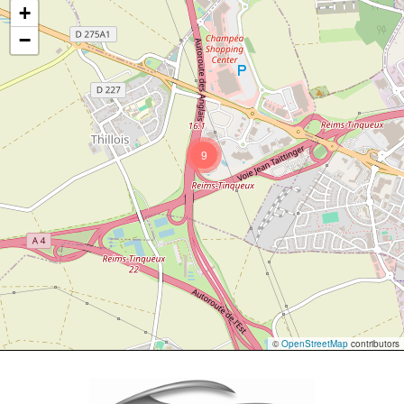
+
−
9
©
OpenStreetMap
contributors