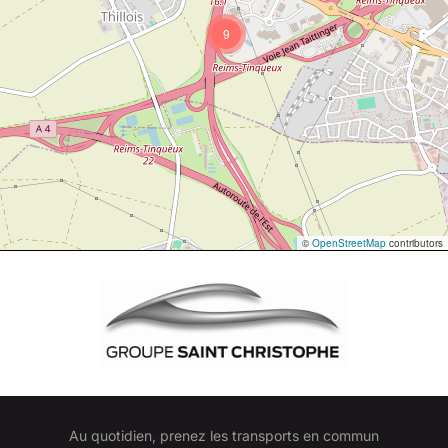
9
©
OpenStreetMap
contributors
Au quotidien, prenez les transports en commun