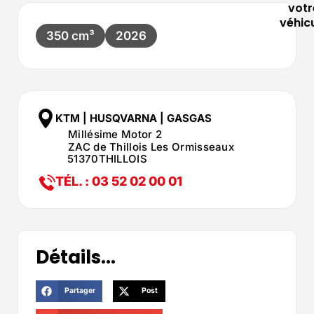
votr
véhic
350 cm³
2026
KTM | HUSQVARNA | GASGAS
Millésime Motor 2
ZAC de Thillois Les Ormisseaux
51370
THILLOIS
TÉL. : 03 52 02 00 01
Détails...
Partager
Post