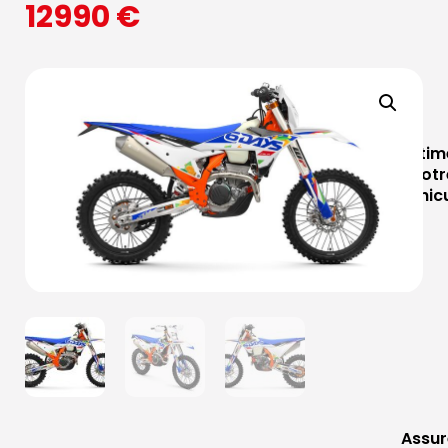
12990
€
Estim
votr
véhic
Assur