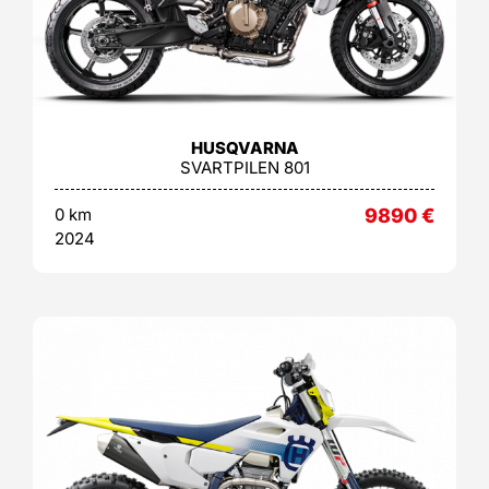
HUSQVARNA
SVARTPILEN 801
0 km
9890
€
2024