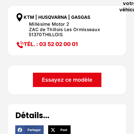
votr
véhic
KTM | HUSQVARNA | GASGAS
Millésime Motor 2
ZAC de Thillois Les Ormisseaux
51370
THILLOIS
TÉL. : 03 52 02 00 01
Essayez ce modèle
Détails...
Partager
Post