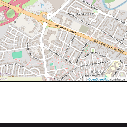
©
OpenStreetMap
contributors