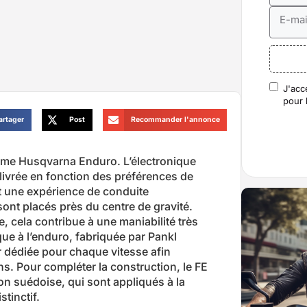
E-mai
J'acc
RGP
pour 
artager
Post
Recommander l'annonce
amme Husqvarna Enduro. L’électronique
ivrée en fonction des préférences de
et une expérience de conduite
 sont placés près du centre de gravité.
 cela contribue à une maniabilité très
que à l’enduro, fabriquée par Pankl
 dédiée pour chaque vitesse afin
ns. Pour compléter la construction, le FE
on suédoise, qui sont appliqués à la
tinctif.