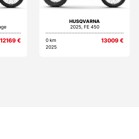
HUSQVARNA
age
2025, FE 450
12169
€
0 km
13009
€
2025