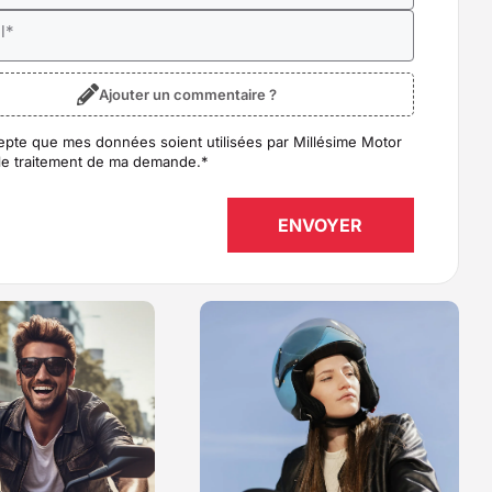
l
*
Ajouter un commentaire ?
epte que mes données soient utilisées par Millésime Motor
D
*
le traitement de ma demande.
*