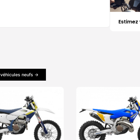
Estimez 
 véhicules neufs ->