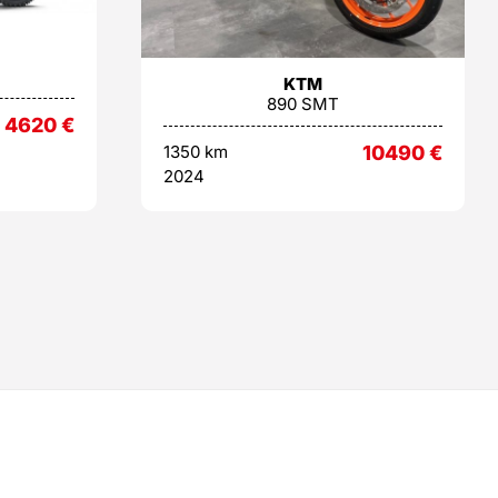
KTM
890 SMT
4620
€
1350 km
10490
€
2024