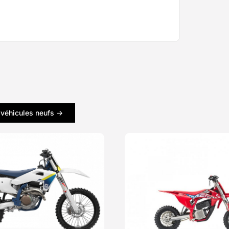
 véhicules neufs ->