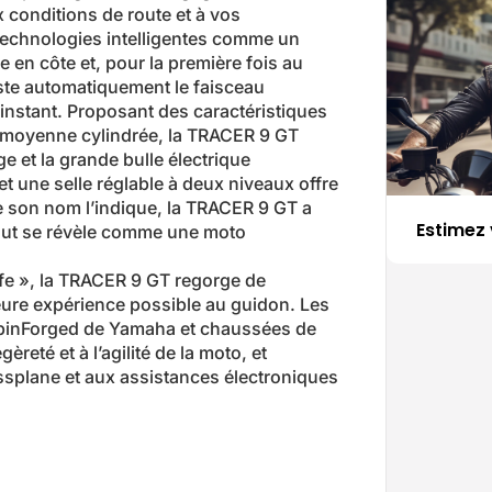
 conditions de route et à vos
 technologies intelligentes comme un
 en côte et, pour la première fois au
ste automatiquement le faisceau
t instant. Proposant des caractéristiques
de moyenne cylindrée, la TRACER 9 GT
e et la grande bulle électrique
 et une selle réglable à deux niveaux offre
e son nom l’indique, la TRACER 9 GT a
Estimez 
rtout se révèle comme une moto
fe », la TRACER 9 GT regorge de
eure expérience possible au guidon. Les
SpinForged de Yamaha et chaussées de
reté et à l’agilité de la moto, et
ossplane et aux assistances électroniques