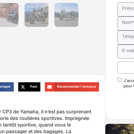
Prén
Nom
Télé
E-mai
J'acc
RGP
pour 
artager
Post
Recommander l'annonce
r CP3 de Yamaha, il n’est pas surprenant
orie des routières sportives. Imprégnée
 tantôt sportive, quand vous le
un passager et des bagages. La