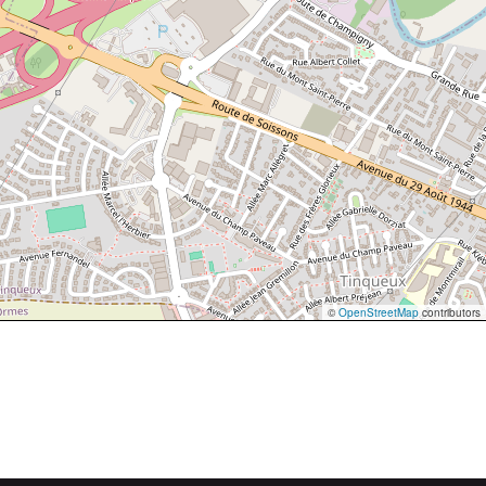
©
OpenStreetMap
contributors