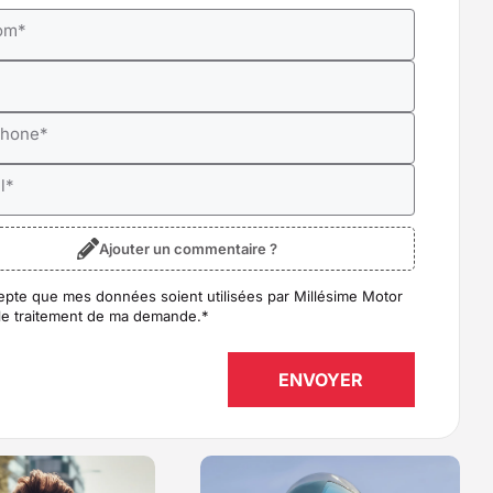
om
*
*
phone
*
l
*
Ajouter un commentaire ?
epte que mes données soient utilisées par Millésime Motor
D
*
le traitement de ma demande.
*