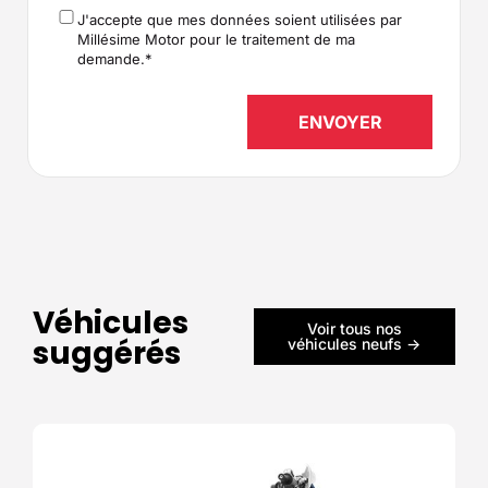
J'accepte que mes données soient utilisées par
RGPD
*
Millésime Motor pour le traitement de ma
demande.
*
Véhicules
Voir tous nos
suggérés
véhicules neufs ->