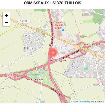
ORMISSEAUX - 51370 THILLOIS
+
−
9
©
OpenStreetMap
contributors