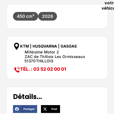
votr
véhic
450 cm³
2026
KTM | HUSQVARNA | GASGAS
Millésime Motor 2
ZAC de Thillois Les Ormisseaux
51370
THILLOIS
TÉL. : 03 52 02 00 01
Détails...
Partager
Post