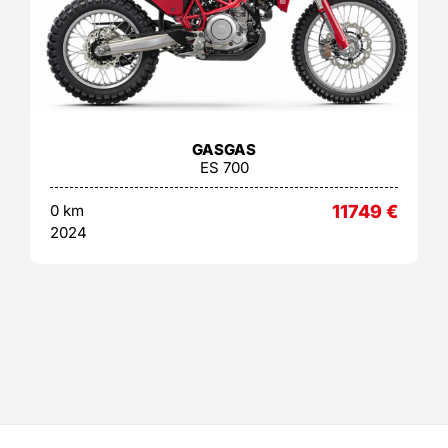
GASGAS
ES 700
0 km
11749
€
2024