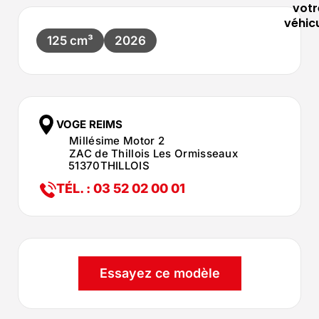
votr
véhic
125 cm³
2026
VOGE REIMS
Millésime Motor 2
ZAC de Thillois Les Ormisseaux
51370
THILLOIS
TÉL. : 03 52 02 00 01
Essayez ce modèle