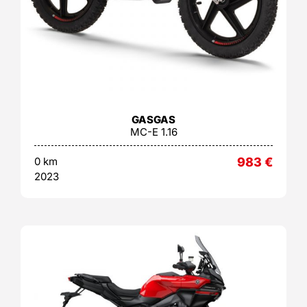
GASGAS
MC-E 1.16
0 km
983
€
2023