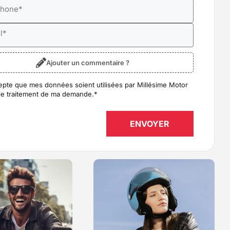
phone
*
l
*
Ajouter un commentaire ?
epte que mes données soient utilisées par Millésime Motor
D
*
le traitement de ma demande.
*