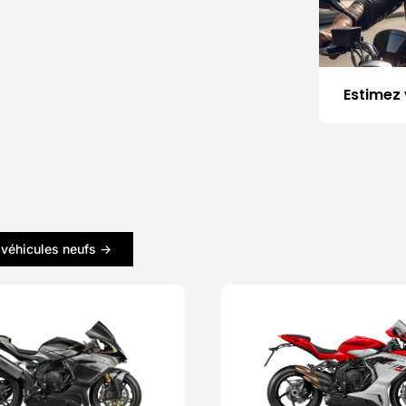
Estimez 
 véhicules neufs ->