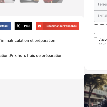
Télé
E-mai
artager
Post
Recommander l'annonce
J'acc
d’immatriculation et préparation.
RGP
pour 
tion,Prix hors frais de préparation