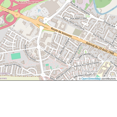
©
OpenStreetMap
contributors