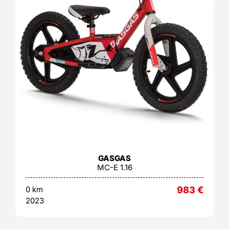
GASGAS
MC-E 1.16
0 km
983
€
2023