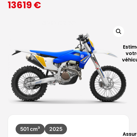
13619
€
Estim
votr
véhic
501 cm³
2025
Assur