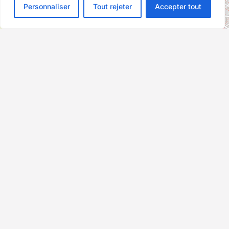
Personnaliser
Tout rejeter
Accepter tout
©
OpenStreetMap
contributors
Au quotidien, prenez les transports en commun
#SeDéplacerMoinsPolluer
Copyright © 2026 Millésime Motor . Tous droits réservés -
Mentions légales
-
Accès pro
- Conception
Winteam