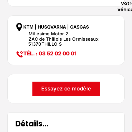
votr
véhic
KTM | HUSQVARNA | GASGAS
Millésime Motor 2
ZAC de Thillois Les Ormisseaux
51370
THILLOIS
TÉL. : 03 52 02 00 01
Essayez ce modèle
Détails...