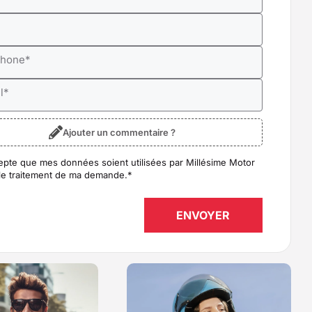
*
phone
*
l
*
Ajouter un commentaire ?
epte que mes données soient utilisées par Millésime Motor
D
*
le traitement de ma demande.
*