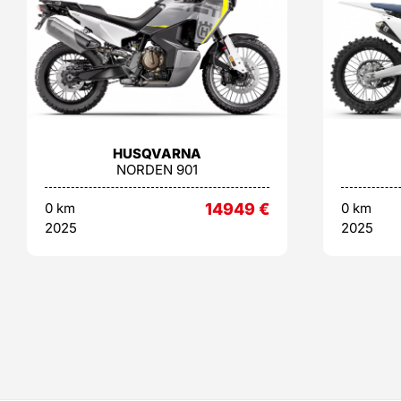
HUSQVARNA
NORDEN 901
0 km
14949
€
0 km
2025
2025