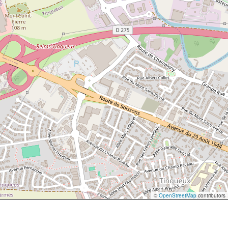
©
OpenStreetMap
contributors