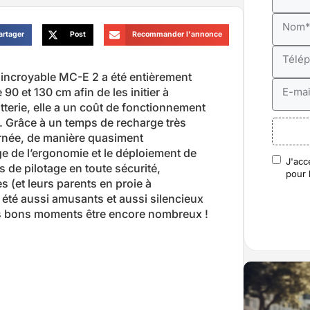
Nom
artager
Post
Recommander l'annonce
Télé
 incroyable MC-E 2 a été entièrement
90 et 130 cm afin de les initier à
E-mai
atterie, elle a un coût de fonctionnement
e. Grâce à un temps de recharge très
urnée, de manière quasiment
e de l’ergonomie et le déploiement de
J'acc
RGP
 de pilotage en toute sécurité,
pour 
s (et leurs parents en proie à
s été aussi amusants et aussi silencieux
es bons moments être encore nombreux !