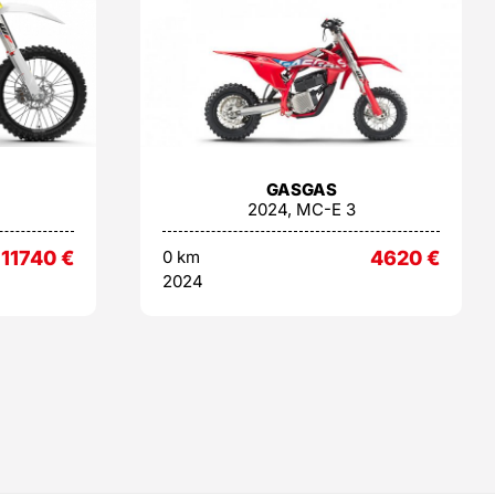
GASGAS
2024, MC-E 3
11740
€
0 km
4620
€
2024