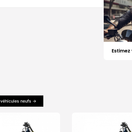
Estimez 
 véhicules neufs ->