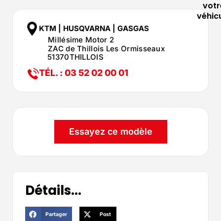
votr
véhic
KTM | HUSQVARNA | GASGAS
Millésime Motor 2
ZAC de Thillois Les Ormisseaux
51370
THILLOIS
TÉL. : 03 52 02 00 01
Essayez ce modèle
Détails...
Partager
Post