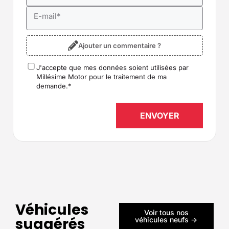
E-mail
*
Ajouter un commentaire ?
J'accepte que mes données soient utilisées par
RGPD
*
Millésime Motor pour le traitement de ma
demande.
*
Véhicules
Voir tous nos
suggérés
véhicules neufs ->