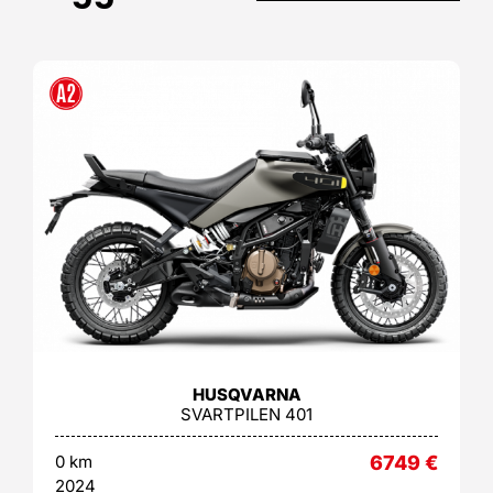
HUSQVARNA
SVARTPILEN 401
0 km
6749
€
2024