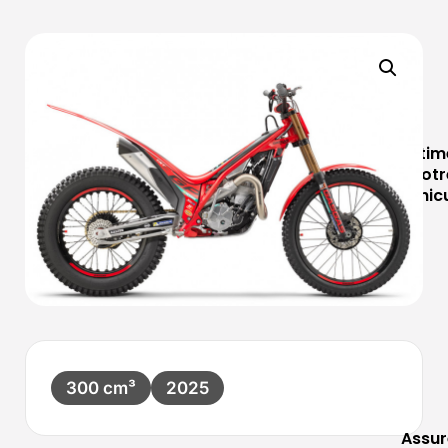
Estim
votr
véhic
300 cm³
2025
Assur