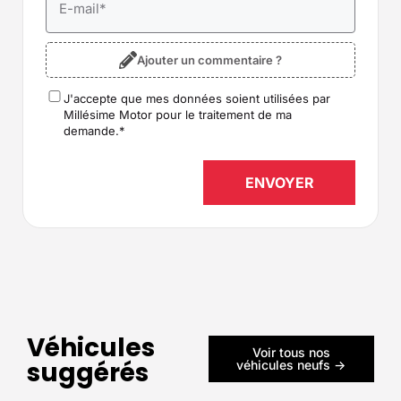
E-mail
*
Ajouter un commentaire ?
J'accepte que mes données soient utilisées par
RGPD
*
Millésime Motor pour le traitement de ma
demande.
*
Véhicules
Voir tous nos
suggérés
véhicules neufs ->