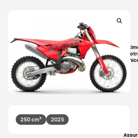
Estim
votr
véhic
250 cm³
2025
Assur