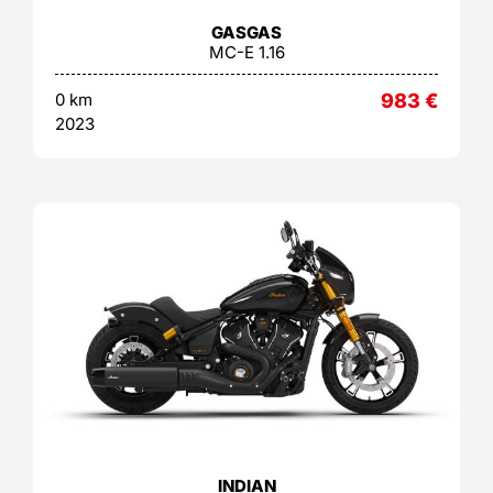
GASGAS
MC-E 1.16
0 km
983
€
2023
INDIAN