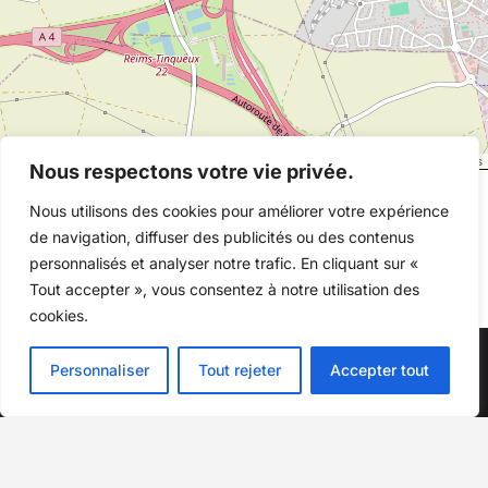
©
OpenStreetMap
contributors
Nous respectons votre vie privée.
Nous utilisons des cookies pour améliorer votre expérience
de navigation, diffuser des publicités ou des contenus
personnalisés et analyser notre trafic. En cliquant sur «
Tout accepter », vous consentez à notre utilisation des
cookies.
Personnaliser
Tout rejeter
Accepter tout
Au quotidien, prenez les transports en commun
#SeDéplacerMoinsPolluer
Copyright © 2026 Millésime Motor . Tous droits réservés -
Mentions légales
-
Accès pro
- Conception
Winteam