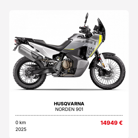
HUSQVARNA
NORDEN 901
0 km
14949
€
2025