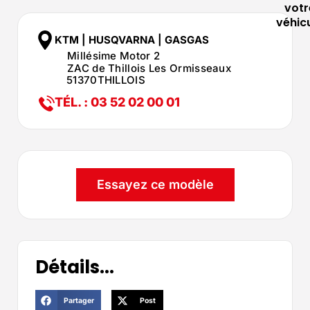
votr
véhic
KTM | HUSQVARNA | GASGAS
Millésime Motor 2
ZAC de Thillois Les Ormisseaux
51370
THILLOIS
TÉL. : 03 52 02 00 01
Essayez ce modèle
Détails...
Partager
Post