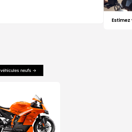
Estimez 
 véhicules neufs ->