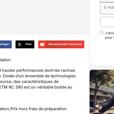
E-mai
J'acc
RGP
pour 
artager
Post
Recommander l'annonce
lation
 hautes performances dont les racines
e. Dotée d’un ensemble de technologies
course, des caractéristiques de
 KTM RC 390 est un véritable bolide au
tion,Prix hors frais de préparation