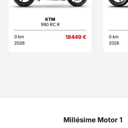
KTM
990 RC R
0 km
18449
€
0 km
2026
2026
Millésime Motor 1