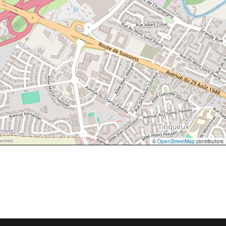
©
OpenStreetMap
contributors