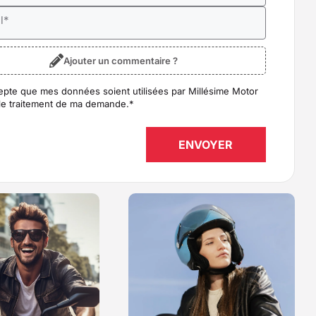
l
*
Ajouter un commentaire ?
epte que mes données soient utilisées par Millésime Motor
D
*
le traitement de ma demande.
*