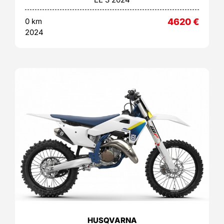
0 km
4620
€
2024
HUSQVARNA