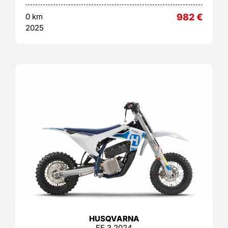
0 km
982
€
2025
HUSQVARNA
EE 3 2024