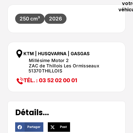
votr
véhic
250 cm³
2026
KTM | HUSQVARNA | GASGAS
Millésime Motor 2
ZAC de Thillois Les Ormisseaux
51370
THILLOIS
TÉL. : 03 52 02 00 01
Détails...
Partager
Post