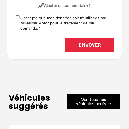
Ajouter un commentaire ?
J'accepte que mes données soient utilisées par
RGPD
*
Millésime Motor pour le traitement de ma
demande.
*
Véhicules
Voir tous nos
suggérés
véhicules neufs ->