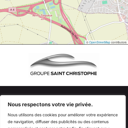
©
OpenStreetMap
contributors
Au quotidien, prenez les transports en commun
#SeDéplacerMoinsPolluer
Nous respectons votre vie privée.
Copyright © 2026 Millésime Motor . Tous droits réservés -
Nous utilisons des cookies pour améliorer votre expérience
Mentions légales
-
Accès pro
- Conception
Winteam
de navigation, diffuser des publicités ou des contenus