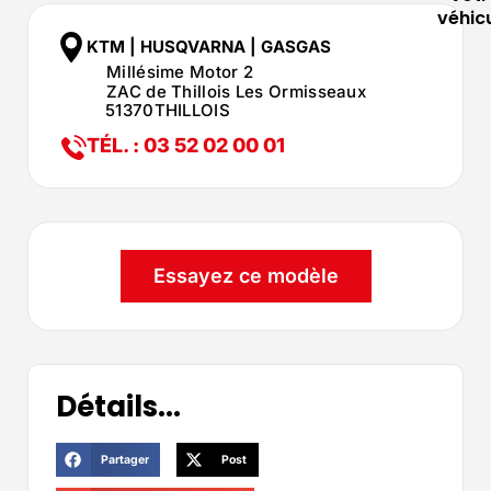
véhic
KTM | HUSQVARNA | GASGAS
Millésime Motor 2
ZAC de Thillois Les Ormisseaux
51370
THILLOIS
TÉL. : 03 52 02 00 01
Essayez ce modèle
Détails...
Partager
Post