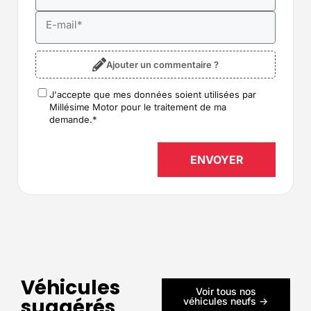
E-mail
*
Ajouter un commentaire ?
J'accepte que mes données soient utilisées par
RGPD
*
Millésime Motor pour le traitement de ma
demande.
*
Véhicules
Voir tous nos
suggérés
véhicules neufs ->