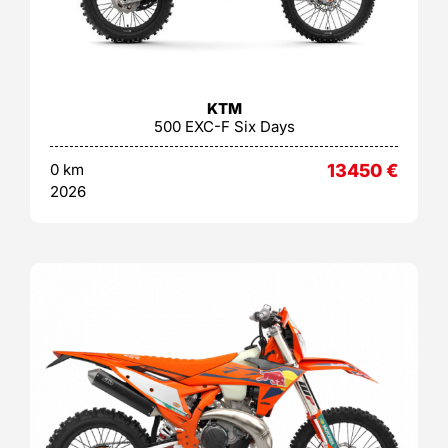
KTM
500 EXC-F Six Days
0 km
13450
€
2026