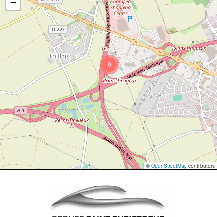
−
9
©
OpenStreetMap
contributors