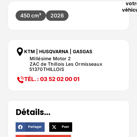
votr
véhic
450 cm³
2026
KTM | HUSQVARNA | GASGAS
Millésime Motor 2
ZAC de Thillois Les Ormisseaux
51370
THILLOIS
TÉL. : 03 52 02 00 01
Détails...
Partager
Post