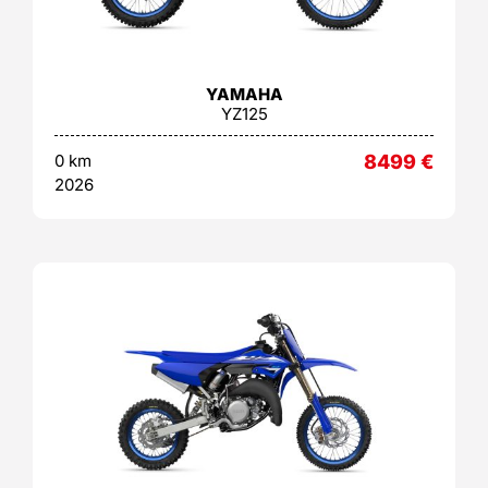
YAMAHA
YZ125
0 km
8499
€
2026