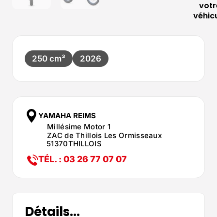
votr
véhic
250 cm³
2026
YAMAHA REIMS
Millésime Motor 1
ZAC de Thillois Les Ormisseaux
51370
THILLOIS
TÉL. : 03 26 77 07 07
Détails...