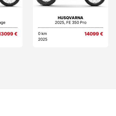
HUSQVARNA
age
2025, FE 350 Pro
13099
€
0 km
14099
€
2025