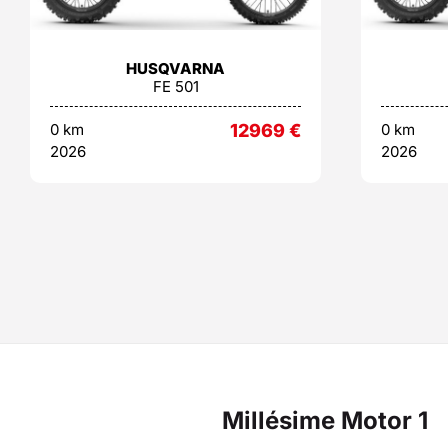
HUSQVARNA
FE 501
0 km
12969
€
0 km
2026
2026
Millésime Motor 1