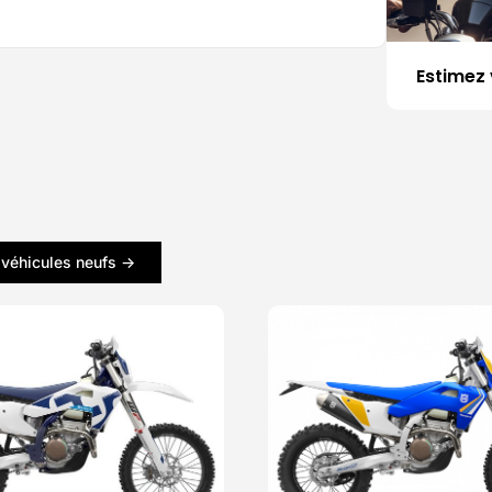
Estimez 
 véhicules neufs ->