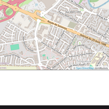
©
OpenStreetMap
contributors