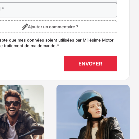
l
*
Ajouter un commentaire ?
epte que mes données soient utilisées par Millésime Motor
D
*
le traitement de ma demande.
*