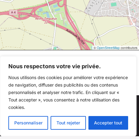
©
OpenStreetMap
contributors
Nous respectons votre vie privée.
Nous utilisons des cookies pour améliorer votre expérience
de navigation, diffuser des publicités ou des contenus
personnalisés et analyser notre trafic. En cliquant sur «
Tout accepter », vous consentez à notre utilisation des
cookies.
Au quotidien, prenez les transports en commun
#SeDéplacerMoinsPolluer
Personnaliser
Tout rejeter
Accepter tout
Copyright © 2026 Millésime Motor . Tous droits réservés -
Mentions légales
-
Accès pro
- Conception
Winteam