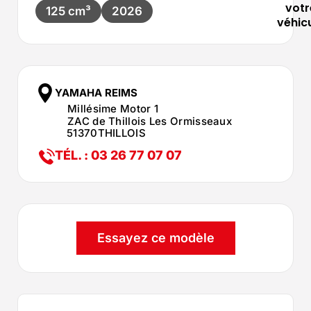
votr
125 cm³
2026
véhic
YAMAHA REIMS
Millésime Motor 1
ZAC de Thillois Les Ormisseaux
51370
THILLOIS
TÉL. : 03 26 77 07 07
Essayez ce modèle