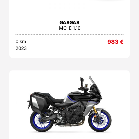
GASGAS
MC-E 1.16
0 km
983
€
2023