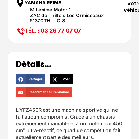
YAMAHA REIMS
votr
véhic
Millésime Motor 1
ZAC de Thillois Les Ormisseaux
51370
THILLOIS
TÉL. : 03 26 77 07 07
Détails...
Partager
Post
Recommander l'annonce
L’YFZ450R est une machine sportive qui ne
fait aucun compromis. Grâce à un châssis
extrêmement maniable et à un moteur de 450
cm³ ultra-réactif, ce quad de compétition fait
actuellement partie des meilleurs.