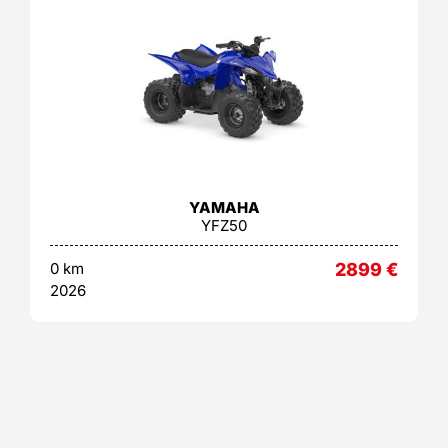
YAMAHA
YFZ50
0 km
2899
€
2026