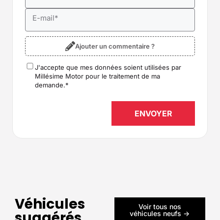
E-mail
*
Ajouter un commentaire ?
J'accepte que mes données soient utilisées par
RGPD
*
Millésime Motor pour le traitement de ma
demande.
*
Véhicules
Voir tous nos
suggérés
véhicules neufs ->