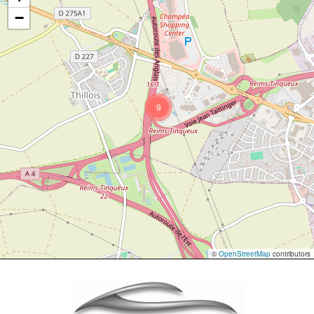
−
9
©
OpenStreetMap
contributors