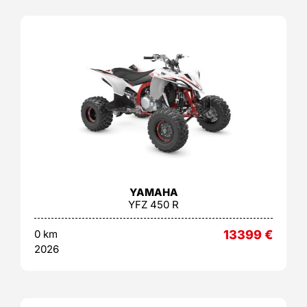
YAMAHA
YFZ 450 R
0 km
13399
€
2026