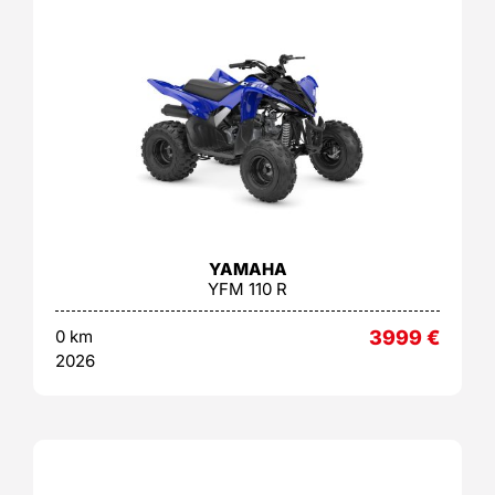
YAMAHA
YFM 110 R
0 km
3999
€
2026