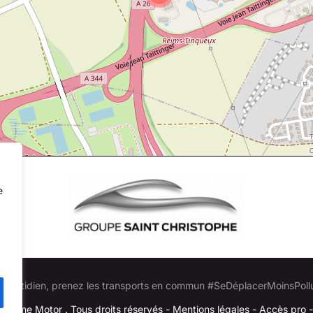
e
 quotidien, prenez les transports en commun #SeDéplacerMoinsPoll
lésime Motor . Tous droits réservés -
Mentions légales
-
Accès pro
-