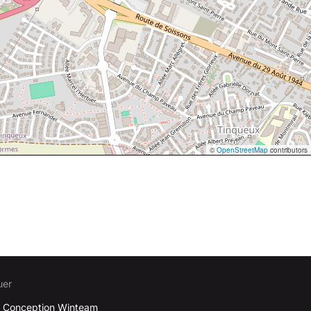
©
OpenStreetMap
contributors
uer
 Conception
Winteam