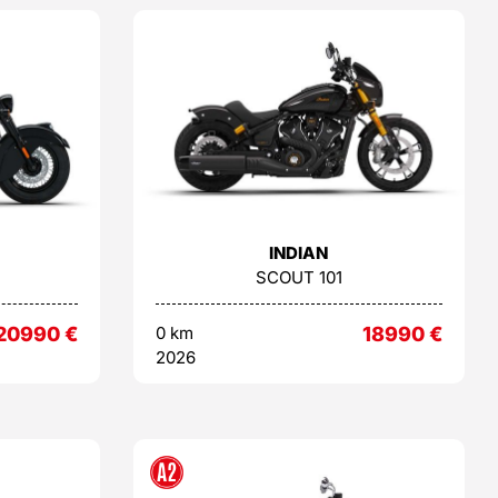
INDIAN
SCOUT 101
20990
€
0 km
18990
€
2026