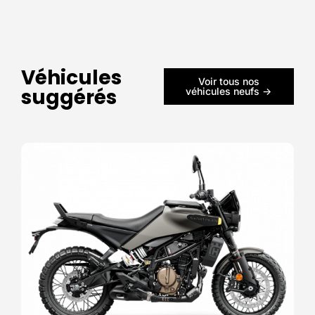
Véhicules
Voir tous nos
suggérés
véhicules neufs ->