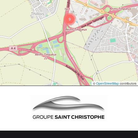
9
©
OpenStreetMap
contributors