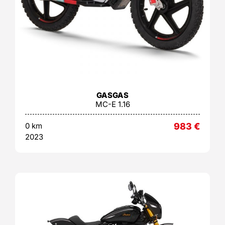
GASGAS
MC-E 1.16
0 km
983
€
2023