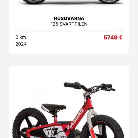
HUSQVARNA
125 SVARTPILEN
0 km
5749
€
2024