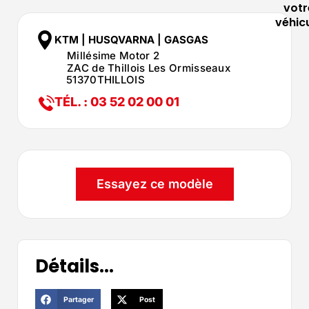
votr
véhic
KTM | HUSQVARNA | GASGAS
Millésime Motor 2
ZAC de Thillois Les Ormisseaux
51370
THILLOIS
TÉL. : 03 52 02 00 01
Essayez ce modèle
Détails...
Partager
Post