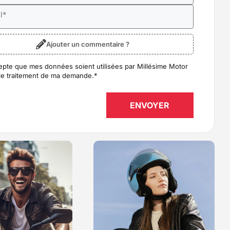
l
*
Ajouter un commentaire ?
epte que mes données soient utilisées par Millésime Motor
D
*
le traitement de ma demande.
*