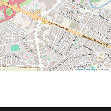
©
OpenStreetMap
contributors