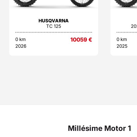
HUSQVARNA
TC 125
20
0 km
10059
€
0 km
2026
2025
Millésime Motor 1