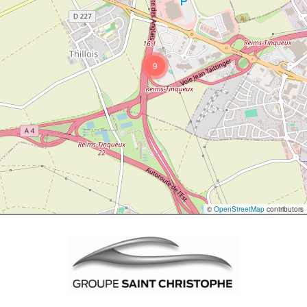
9
©
OpenStreetMap
contributors