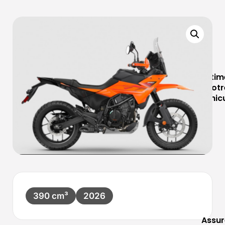
Estim
votr
véhic
390 cm³
2026
Assur