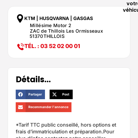
votr
véhic
KTM | HUSQVARNA | GASGAS
Millésime Motor 2
ZAC de Thillois Les Ormisseaux
51370
THILLOIS
TÉL. : 03 52 02 00 01
Détails...
Partager
Post
Recommander l'annonce
*Tarif TTC public conseillé, hors options et
frais d’immatriculation et préparation.Pour