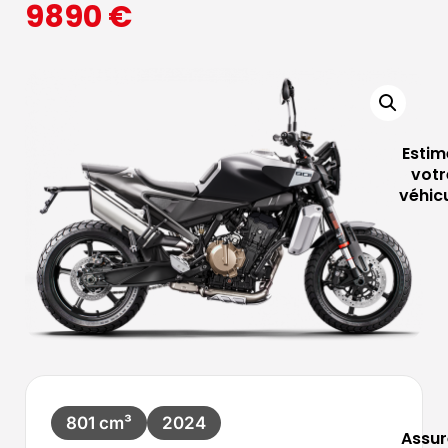
9890
€
Estim
votr
véhic
801 cm³
2024
Assur