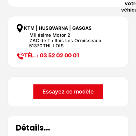
votr
véhic
KTM | HUSQVARNA | GASGAS
Millésime Motor 2
ZAC de Thillois Les Ormisseaux
51370
THILLOIS
TÉL. : 03 52 02 00 01
Essayez ce modèle
Détails...