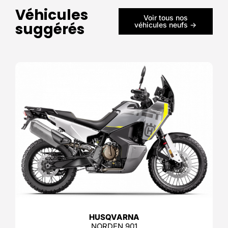
Véhicules
Voir tous nos
suggérés
véhicules neufs ->
HUSQVARNA
NORDEN 901