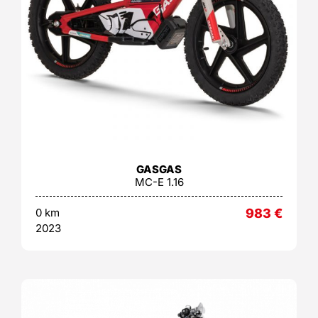
GASGAS
MC-E 1.16
0 km
983
€
2023