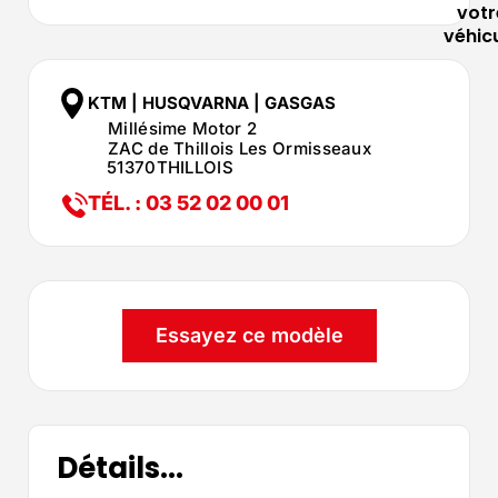
votr
véhic
KTM | HUSQVARNA | GASGAS
Millésime Motor 2
ZAC de Thillois Les Ormisseaux
51370
THILLOIS
TÉL. : 03 52 02 00 01
Essayez ce modèle
Détails...