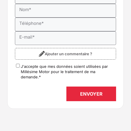
Nom
*
Téléphone
*
E-mail
*
Ajouter un commentaire ?
J'accepte que mes données soient utilisées par
RGPD
*
Millésime Motor pour le traitement de ma
demande.
*