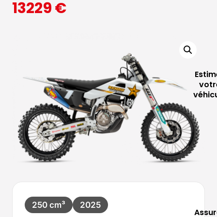
13229
€
Estim
votr
véhic
250 cm³
2025
Assur