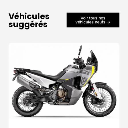
Véhicules
Voir tous nos
suggérés
véhicules neufs ->