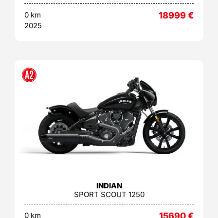
0 km
18999
€
2025
INDIAN
SPORT SCOUT 1250
0 km
15690
€