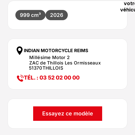
votr
véhic
999 cm³
2026
INDIAN MOTORCYCLE REIMS
Millésime Motor 2
ZAC de Thillois Les Ormisseaux
51370
THILLOIS
TÉL. : 03 52 02 00 00
Essayez ce modèle