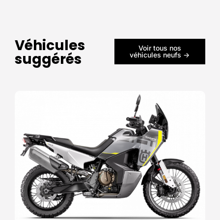
Véhicules
Voir tous nos
suggérés
véhicules neufs ->