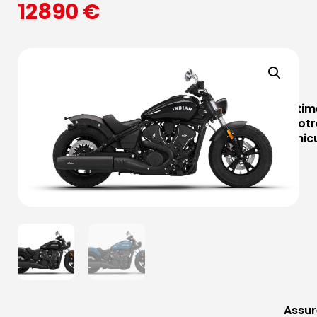
12890
€
Estim
votr
véhic
Assur