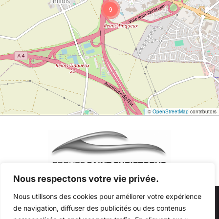
9
©
OpenStreetMap
contributors
Nous respectons votre vie privée.
Nous utilisons des cookies pour améliorer votre expérience
Au quotidien, prenez les transports en commun
de navigation, diffuser des publicités ou des contenus
#SeDéplacerMoinsPolluer