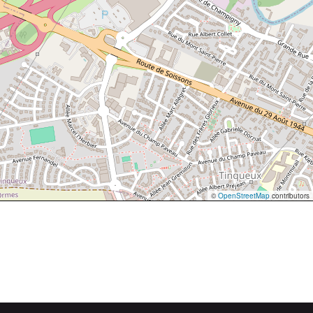
©
OpenStreetMap
contributors