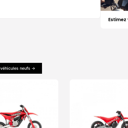
Estimez 
 véhicules neufs ->