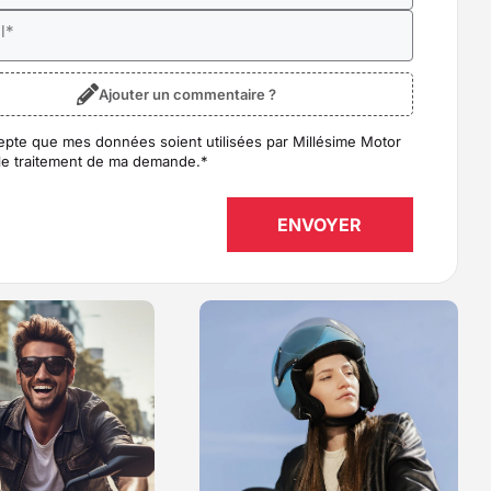
l
*
Ajouter un commentaire ?
epte que mes données soient utilisées par Millésime Motor
D
*
le traitement de ma demande.
*