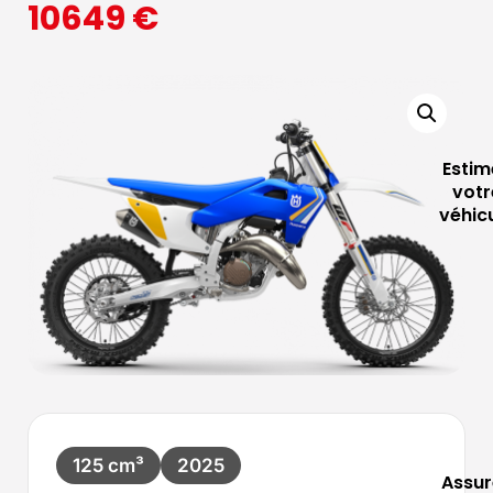
10649
€
Estim
votr
véhic
125 cm³
2025
Assur