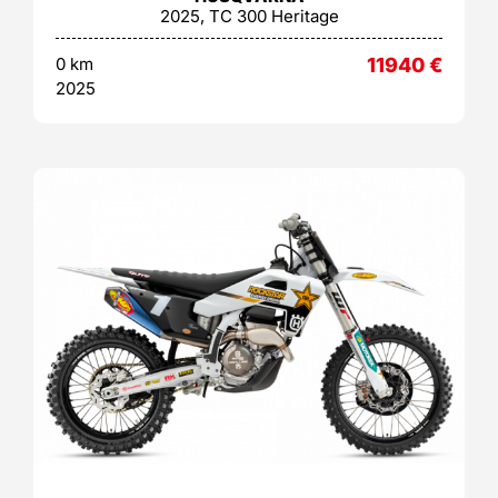
2025, TC 300 Heritage
0 km
11940
€
2025