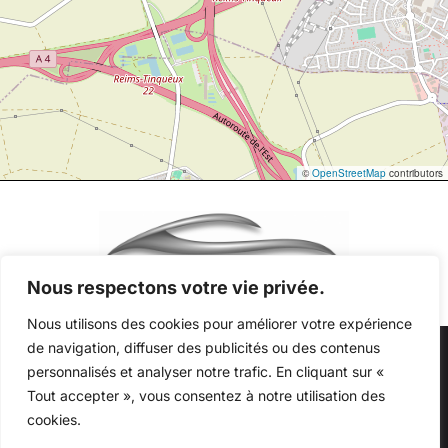
©
OpenStreetMap
contributors
Nous respectons votre vie privée.
Nous utilisons des cookies pour améliorer votre expérience
de navigation, diffuser des publicités ou des contenus
Au quotidien, prenez les transports en commun
personnalisés et analyser notre trafic. En cliquant sur «
#SeDéplacerMoinsPolluer
Tout accepter », vous consentez à notre utilisation des
Copyright © 2026 Millésime Motor . Tous droits réservés -
cookies.
Mentions légales
-
Accès pro
- Conception
Winteam