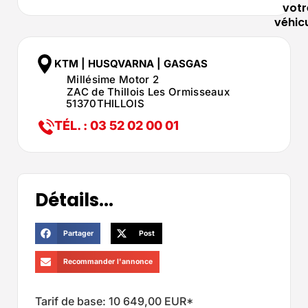
votr
véhic
KTM | HUSQVARNA | GASGAS
Millésime Motor 2
ZAC de Thillois Les Ormisseaux
51370
THILLOIS
TÉL. : 03 52 02 00 01
Détails...
Partager
Post
Recommander l'annonce
Tarif de base: 10 649,00 EUR*