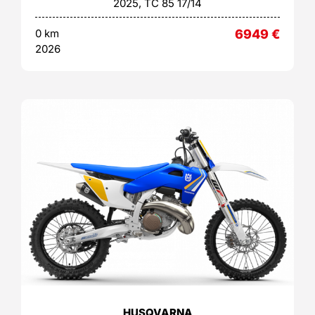
2025, TC 85 17/14
0 km
6949
€
2026
HUSQVARNA