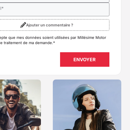
l
*
Ajouter un commentaire ?
epte que mes données soient utilisées par Millésime Motor
D
*
le traitement de ma demande.
*