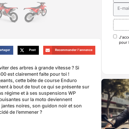
E-mai
J'acc
RGP
pour 
artager
Post
Recommander l'annonce
iter des arbres à grande vitesse ? Si
00 est clairement faite pour toi !
geants, cette bête de course Enduro
ment à bout de tout ce qui se présente sur
as régime et à ses suspensions WP
 épuisantes sur la moto deviennent
jantes noires, son guidon noir et son
écidé de l’emmener ?