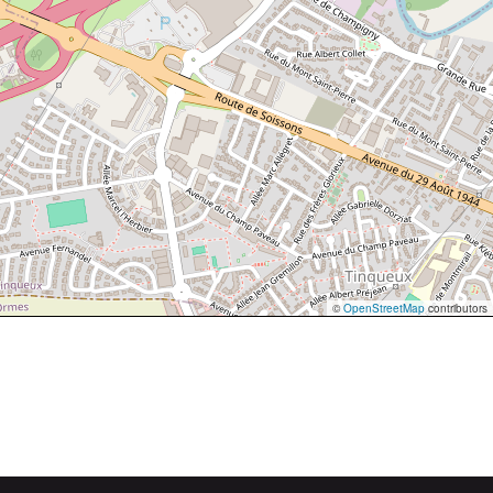
©
OpenStreetMap
contributors