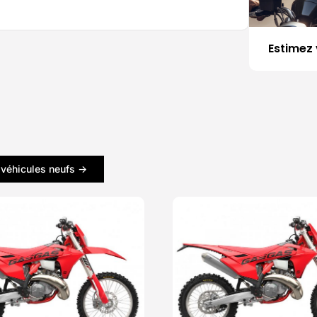
Estimez 
 véhicules neufs ->