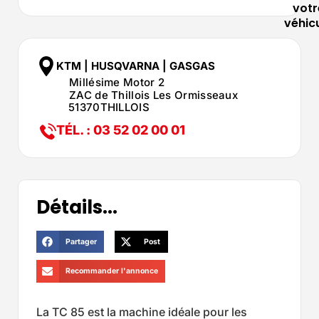
votr
véhic
KTM | HUSQVARNA | GASGAS
Millésime Motor 2
ZAC de Thillois Les Ormisseaux
51370
THILLOIS
TÉL. : 03 52 02 00 01
Détails...
Partager
Post
Recommander l'annonce
La TC 85 est la machine idéale pour les