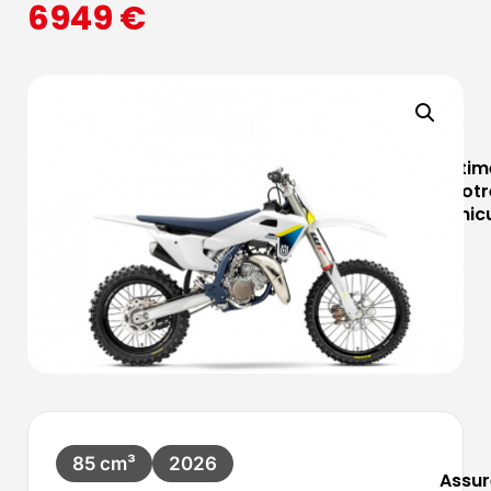
6949
€
Estim
votr
véhic
85 cm³
2026
Assur