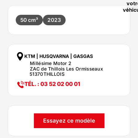
votr
véhic
50 cm³
2023
KTM | HUSQVARNA | GASGAS
Millésime Motor 2
ZAC de Thillois Les Ormisseaux
51370
THILLOIS
TÉL. : 03 52 02 00 01
Essayez ce modèle