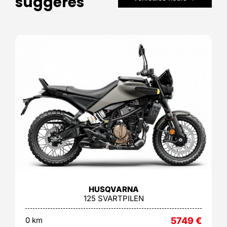
suggérés
HUSQVARNA
125 SVARTPILEN
0 km
5749
€