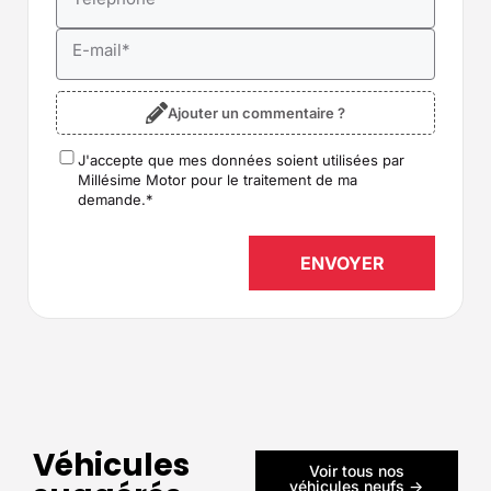
E-mail
*
Ajouter un commentaire ?
J'accepte que mes données soient utilisées par
RGPD
*
Millésime Motor pour le traitement de ma
demande.
*
ENVOYER
Véhicules
Voir tous nos
véhicules neufs ->