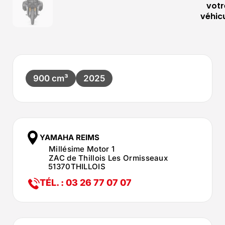
votr
véhic
900 cm³
2025
YAMAHA REIMS
Millésime Motor 1
ZAC de Thillois Les Ormisseaux
51370
THILLOIS
TÉL. : 03 26 77 07 07