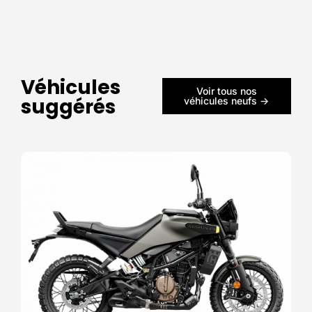
Véhicules
Voir tous nos
suggérés
véhicules neufs ->