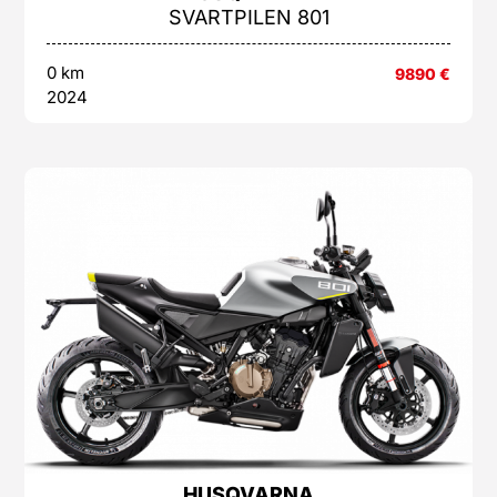
SVARTPILEN 801
0 km
9890
€
2024
HUSQVARNA