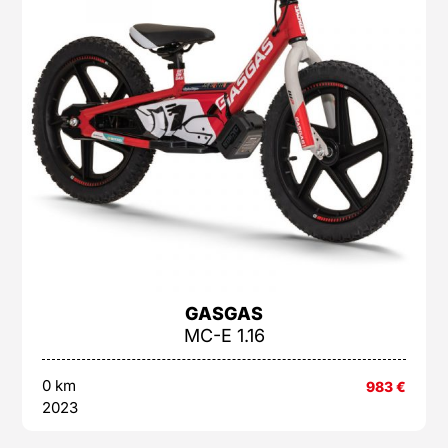
GASGAS
MC-E 1.16
0 km
983
€
2023