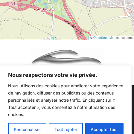
©
OpenStreetMap
contributors
Nous respectons votre vie privée.
Nous utilisons des cookies pour améliorer votre expérience
de navigation, diffuser des publicités ou des contenus
Au quotidien, prenez les transports en commun
personnalisés et analyser notre trafic. En cliquant sur «
#SeDéplacerMoinsPolluer
Tout accepter », vous consentez à notre utilisation des
Copyright © 2026 Millésime Motor . Tous droits réservés -
cookies.
Mentions légales
-
Accès pro
- Conception
Winteam
Personnaliser
Tout rejeter
Accepter tout