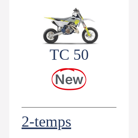
TC 50
New
2-temps