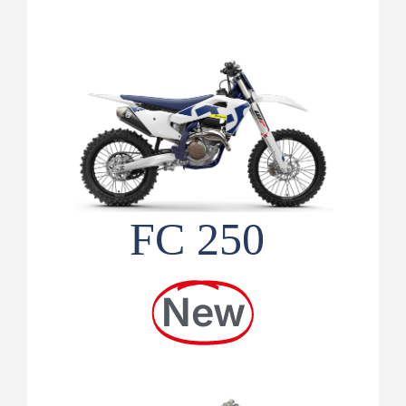
FC 250
New