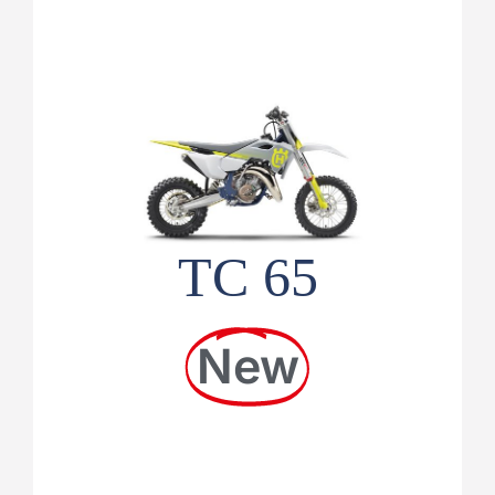
TC 65
New