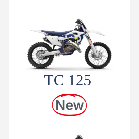
TC 125
New