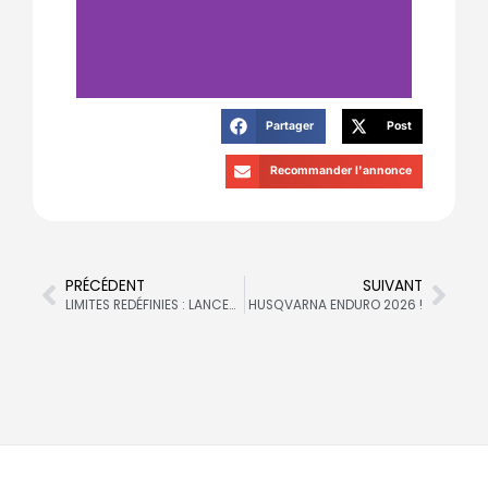
Partager
Post
Besoin de plus
d'infos ?
Recommander l'annonce
Contacte notre
conseiller commercial !
PRÉCÉDENT
SUIVANT
LIMITES REDÉFINIES : LANCEMENT DE LA GAMME KTM ENDURO 2026
HUSQVARNA ENDURO 2026 !
Cliquer ici