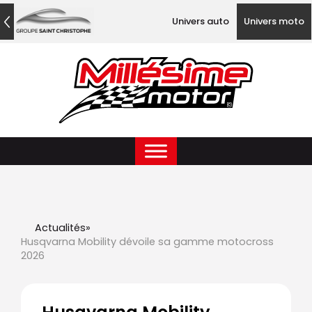
Univers auto
Univers moto
Actualités
»
Husqvarna Mobility dévoile sa gamme motocross
2026