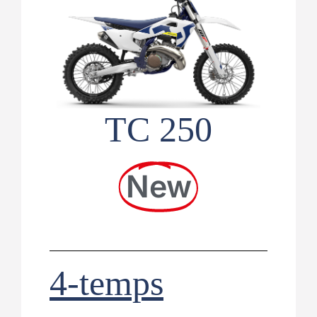
TC 250
New
4-temps