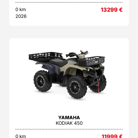
0 km
13299
€
2026
YAMAHA
KODIAK 450
0 km
11999
€