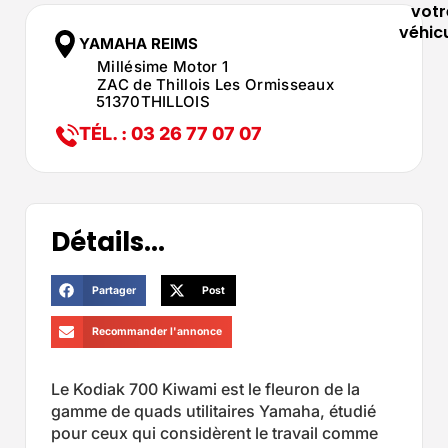
votr
véhic
YAMAHA REIMS
Millésime Motor 1
ZAC de Thillois Les Ormisseaux
51370
THILLOIS
TÉL. : 03 26 77 07 07
Détails...
Partager
Post
Recommander l'annonce
Le Kodiak 700 Kiwami est le fleuron de la
gamme de quads utilitaires Yamaha, étudié
pour ceux qui considèrent le travail comme