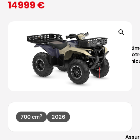
14999
€
Estim
votr
véhic
700 cm³
2026
Assur