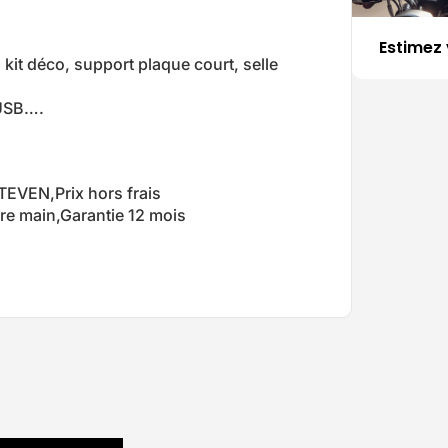
Estimez 
it déco, support plaque court, selle
 USB….
TEVEN,Prix hors frais
ère main,Garantie 12 mois