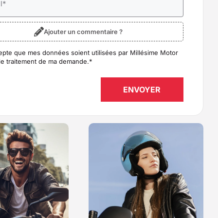
l
*
Ajouter un commentaire ?
epte que mes données soient utilisées par Millésime Motor
D
*
le traitement de ma demande.
*