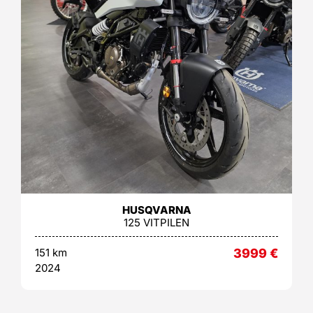
HUSQVARNA
125 VITPILEN
151 km
3999
€
2024