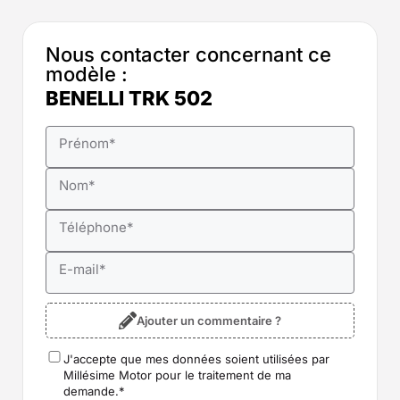
Nous contacter concernant ce
modèle :
BENELLI TRK 502
Prénom
*
Nom
*
Téléphone
*
E-mail
*
Ajouter un commentaire ?
J'accepte que mes données soient utilisées par
RGPD
*
Millésime Motor pour le traitement de ma
demande.
*