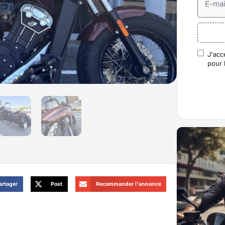
E-mai
J'acc
RGP
pour 
artager
Post
Recommander l'annonce