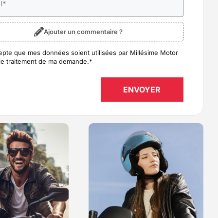
l
*
Ajouter un commentaire ?
epte que mes données soient utilisées par Millésime Motor
D
*
le traitement de ma demande.
*