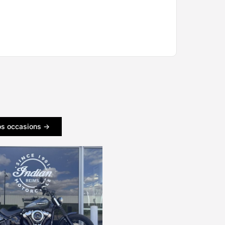
s
os occasions ->