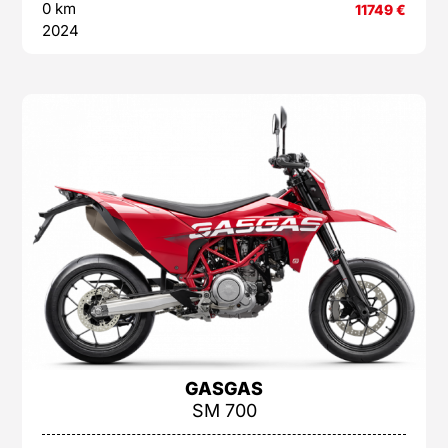
0 km
11749
€
2024
GASGAS
SM 700