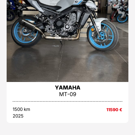
YAMAHA
MT-09
1500 km
11590
€
2025