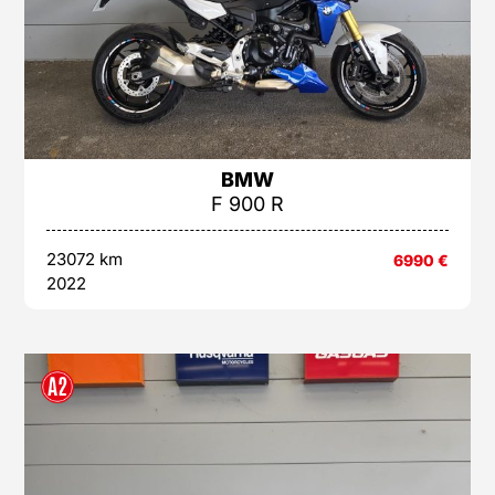
BMW
F 900 R
23072 km
6990
€
2022