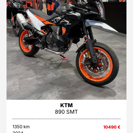
KTM
890 SMT
1350 km
10490
€